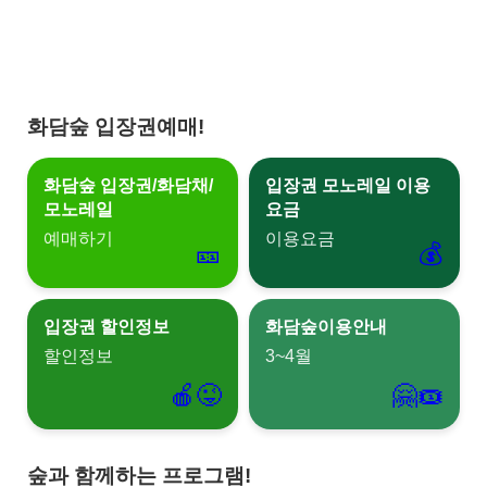
화담숲 입장권예매!
화담숲 입장권/화담채/
입장권 모노레일 이용
모노레일
요금
예매하기
이용요금
🎫
💰
입장권 할인정보
화담숲이용안내
할인정보
3~4월
🍎‍😜
🤗‍🎟️
숲과 함께하는 프로그램!