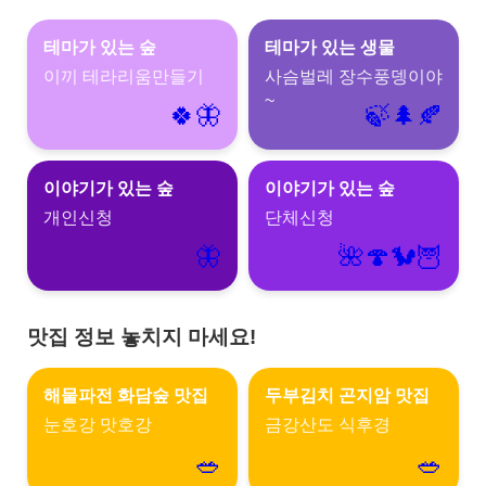
테마가 있는 숲
테마가 있는 생물
이끼 테라리움만들기
사슴벌레 장수풍뎅이야
~
🍀‍🦋
🍃‍🌲‍🍂
이야기가 있는 숲
이야기가 있는 숲
개인신청
단체신청
🦋
🌺‍🍄‍🐿️‍🦉
맛집 정보 놓치지 마세요!
해물파전 화담숲 맛집
두부김치 곤지암 맛집
눈호강 맛호강
금강산도 식후경
🥗
🥗